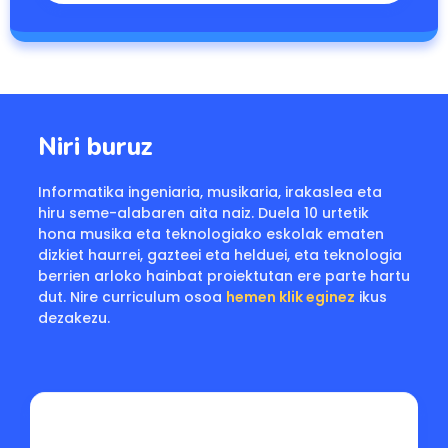
Niri buruz
Informatika ingeniaria, musikaria, irakaslea eta
hiru seme-alabaren aita naiz. Duela 10 urtetik
hona musika eta teknologiako eskolak ematen
dizkiet haurrei, gazteei eta helduei, eta teknologia
berrien arloko hainbat proiektutan ere parte hartu
dut. Nire curriculum osoa
hemen klik eginez
ikus
dezakezu.