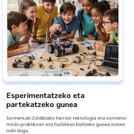
Esperimentatzeko eta
partekatzeko gunea
SormenLab Zaldibiako herrian teknologia eta sormena
modu praktikoan eta hurbilean bizitzeko gunea izatea
nahi dugu.