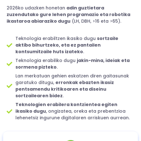
2026ko udazken honetan
adin guztietara
zuzendutako gure lehen programazio eta robotika
ikastaroa abiaraziko dugu
(LH, DBH, >16 eta >65).
Teknologia erabiltzen ikasiko dugu
sortzaile
aktibo bihurtzeko, eta ez pantailen
kontsumitzaile huts izateko
.
Teknologia erabiliko dugu
jakin-mina, ideiak eta
sormena pizteko
.
Lan merkatuan gehien eskatzen diren gaitasunak
garatuko ditugu,
erronkak ebazten ikasiz
pentsamendu kritikoaren eta diseinu
sortzailearen bidez
.
Teknologien erabilera kontzientea egiten
ikasiko dugu
, ongizatea, oreka eta prebentzioa
lehenetsiz ingurune digitalaren arriskuen aurrean.