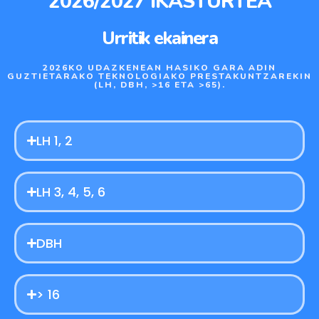
2026/2027 IKASTURTEA
Urritik ekainera
2026KO UDAZKENEAN HASIKO GARA ADIN
GUZTIETARAKO TEKNOLOGIAKO PRESTAKUNTZAREKIN
(LH, DBH, >16 ETA >65).
LH 1, 2
LH 3, 4, 5, 6
DBH
> 16