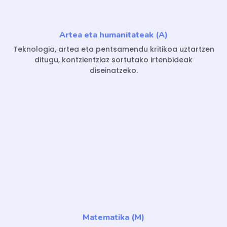
Artea eta humanitateak (A)
Teknologia, artea eta pentsamendu kritikoa uztartzen
ditugu, kontzientziaz sortutako irtenbideak
diseinatzeko.
Matematika (M)