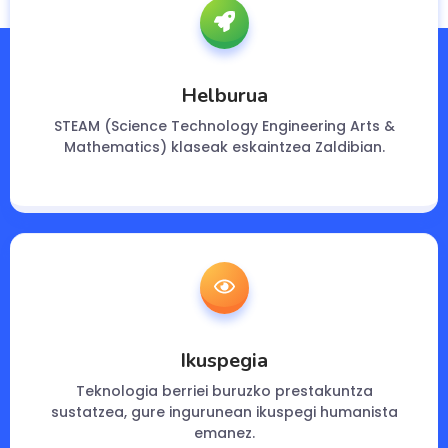
Helburua
STEAM (Science Technology Engineering Arts &
Mathematics) klaseak eskaintzea Zaldibian.
Ikuspegia
Teknologia berriei buruzko prestakuntza
sustatzea, gure ingurunean ikuspegi humanista
emanez.