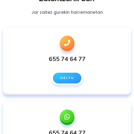
Jar zaitez gurekin harremanetan
655 74 64 77
DEITU
655 74 64 77