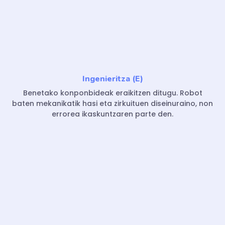
Ingenieritza (E)
Benetako konponbideak eraikitzen ditugu. Robot
baten mekanikatik hasi eta zirkuituen diseinuraino, non
errorea ikaskuntzaren parte den.