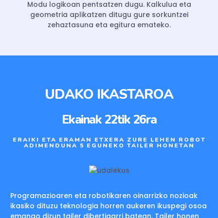
Modu logikoan pentsatzen dugu. Kalkulua eta
geometria aplikatzen ditugu gure sorkuntzei
zehaztasuna eta egitura emateko.
UDAKO IKASTAROA
Ekainak 22tik 26ra
ERAIKI ETA ERAMAN ETXERA ZURE LEHEN ROBOT
ADIMENDUNA 5 EGUNEKO TAILER HONETAN
Programazioaren eta robotikaren oinarrizko nozioak
ikasiko dituzu teknologia horren aukeren ikuspegi osoa
emango dizun tailer dibertigarri batean. Tailer honen