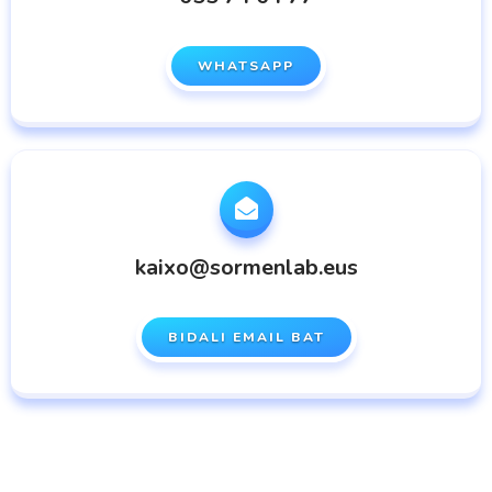
WHATSAPP
kaixo@sormenlab.eus
BIDALI EMAIL BAT