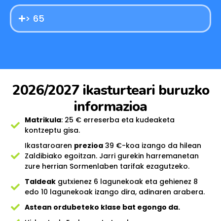
> 65
2026/2027 ikasturteari buruzko
informazioa
Matrikula
: 25 € erreserba eta kudeaketa
kontzeptu gisa.
Ikastaroaren
prezioa
39 €-koa izango da hilean
Zaldibiako egoitzan. Jarri gurekin harremanetan
zure herrian Sormenlaben tarifak ezagutzeko.
Taldeak
gutxienez 6 lagunekoak eta gehienez 8
edo 10 lagunekoak izango dira, adinaren arabera.
Astean ordubeteko klase bat egongo da.