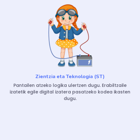
Zientzia eta Teknologia (ST)
Pantailen atzeko logika ulertzen dugu. Erabiltzaile
izatetik egile digital izatera pasatzeko kodea ikasten
dugu.