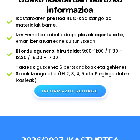
informazioa
Ikastaroaren
prezioa
40€-koa izango da,
materialak barne.
Izen-ematea zabalik dago
plazak agortu arte
,
eman izena Karreane Kultur Etxean.
Bi ordu egunero, hiru talde
: 9:00-11:00 / 11:30 -
13:30 / 15:00 - 17:00
Taldeak
gutxienez 6 pertsonakoak eta gehienez
8koak izango dira (LH 2, 3, 4, 5 eta 6 egingo duten
ikasleak)
INFORMAZIO GEHIAGO