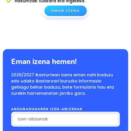
Hizkuntzak: Euskara eta Ingelesa.
EMAN IZENA
Eman izena hemen!
2026/2027 ikasturtean izena eman nahi baduzu
edo udako ikastaroari buruzko informazio
gehiago behar baduzu, bete formulario hau eta
zurekin harremanetan jarriko gara.
ARDURADUNAREN IZEN-ABIZENAK