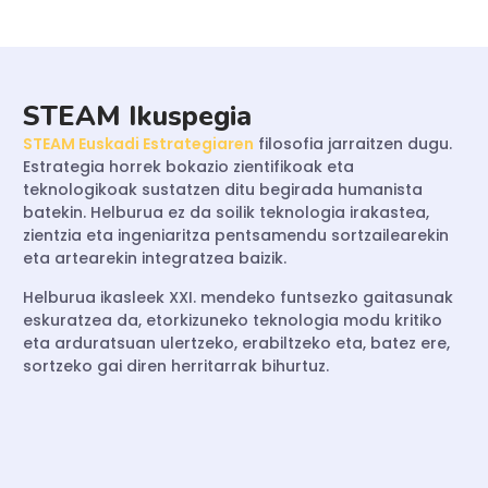
STEAM Ikuspegia
STEAM Euskadi Estrategiaren
filosofia jarraitzen dugu.
Estrategia horrek bokazio zientifikoak eta
teknologikoak sustatzen ditu begirada humanista
batekin. Helburua ez da soilik teknologia irakastea,
zientzia eta ingeniaritza pentsamendu sortzailearekin
eta artearekin integratzea baizik.
Helburua ikasleek XXI. mendeko funtsezko gaitasunak
eskuratzea da, etorkizuneko teknologia modu kritiko
eta arduratsuan ulertzeko, erabiltzeko eta, batez ere,
sortzeko gai diren herritarrak bihurtuz.