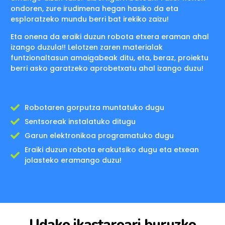
ondoren, zure irudimena hegan hasiko da eta
esploratzeko mundu berri bat irekiko zaizu!
Eta onena da eraiki duzun robota etxera eraman ahal
izango duzula!! Lelotzen zaren materialak
funtzionaltasun amaigabeak ditu, eta, beraz, proiektu
berri asko garatzeko aprobetxatu ahal izango duzu!
Robotaren gorputza muntatuko dugu
Sentsoreak instalatuko ditugu
Garun elektronikoa programatuko dugu
Eraiki duzun robota erakutsiko dugu eta etxean
jolasteko eramango duzu!
Udako ikastaroari buruzko