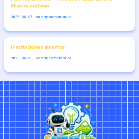
Mispira aretoan
2026-06-08
No hay comentarios
Inscripciones abiertas!
2026-06-08
No hay comentarios