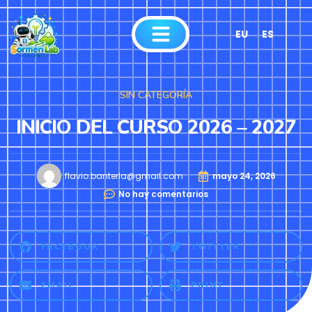
EU
ES
SIN CATEGORÍA
INICIO DEL CURSO 2026 – 2027
flavio.banterla@gmail.com
mayo 24, 2026
No hay comentarios
FACEBOOK
TWITTER
EMAIL
PRINT